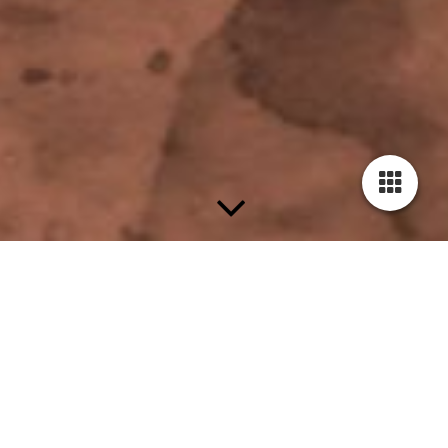
Dein Handpan-Abenteuer beginnt hier!
Im Handpan Kreativ Shop findest du alles, was du für deinen
musikalischen Fortschritt brauchst: das einzigartige Handpan
Kartenspiel mit über 3000 kreativen Kombinationen und den
exklusiven Videokurs mit über 4 Stunden Lektionen. Ideal für
Anfänger und Fortgeschrittene – entdecke die perfekte